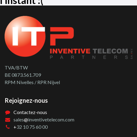
l'instant :(
TVA/BTW
BE 0873.561.709
RPM Nivelles / RPR Nijvel
Rejoignez-nous
Contactez-nous
sales
@
inventivetelecom.com
+
32 10 75 60 00